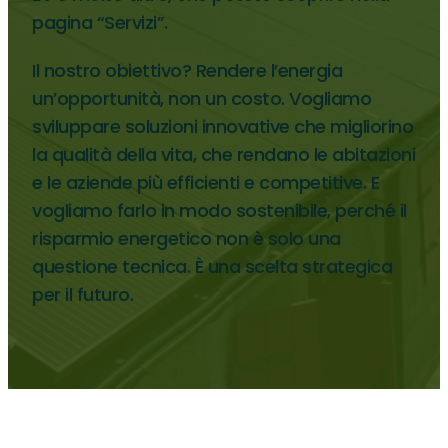
pagina “Servizi”.
Il nostro obiettivo? Rendere l’energia
un’opportunità, non un costo. Vogliamo
sviluppare soluzioni innovative che migliorino
la qualità della vita, che rendano le abitazioni
e le aziende più efficienti e competitive. E
vogliamo farlo in modo sostenibile, perché il
risparmio energetico non è solo una
questione tecnica. È una scelta strategica
per il futuro.