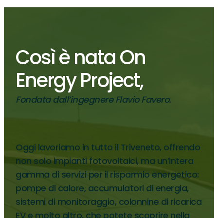
Così è nata On
Energy Project,
Fondata dall’ingegnere Flavio Favero.
Oggi lavoriamo in tutto il Triveneto, offrendo
non solo impianti fotovoltaici, ma un’intera
gamma di servizi per il risparmio energetico:
pompe di calore, accumulatori di energia,
sistemi di monitoraggio, colonnine di ricarica
EV e molto altro, che potete scoprire nella